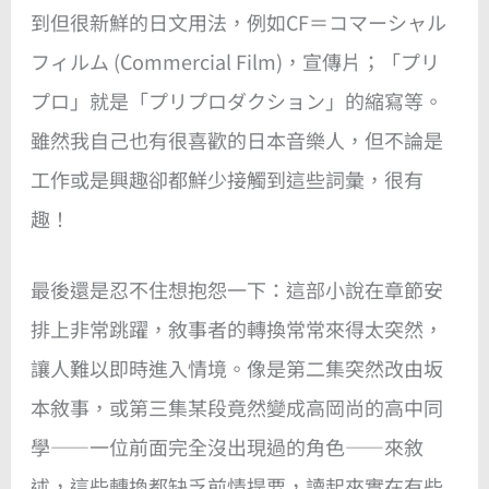
到但很新鮮的日文用法，例如CF＝コマーシャル
フィルム (Commercial Film)，宣傳片；「プリ
プロ」就是「プリプロダクション」的縮寫等。
雖然我自己也有很喜歡的日本音樂人，但不論是
工作或是興趣卻都鮮少接觸到這些詞彙，很有
趣！
最後還是忍不住想抱怨一下：這部小說在章節安
排上非常跳躍，敘事者的轉換常常來得太突然，
讓人難以即時進入情境。像是第二集突然改由坂
本敘事，或第三集某段竟然變成高岡尚的高中同
學——一位前面完全沒出現過的角色——來敘
述，這些轉換都缺乏前情提要，讀起來實在有些