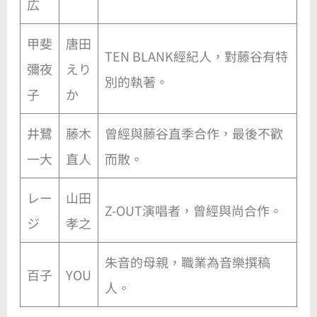
広
甲斐
唐田
TEN BLANK經紀人，對藤谷有特
彌夜
えり
別的執著。
子
か
井鷺
藤木
曾經與藤谷直季合作，最後不歡
一大
直人
而散。
レー
山田
Z-OUT演唱者，曾經與尚合作。
ジ
孝之
朱音的母親，職業為音樂撰稿
百子
YOU
人。