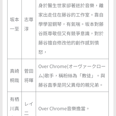
身於醫生世家卻著迷於音樂，離
家出走住在藤谷的工作室。靠自
坂本
志尊
學學習鋼琴，有氣喘。坂本對藤
一至
淳
谷既尊敬但又有競爭意識，對於
藤谷擅自修改他的創作感到憤
怒，
Over Chrome(オーヴァークロー
真崎
菅田
ム)歌手，稱粉絲為「教徒」。與
桐哉
将暉
藤谷直季是同父異母的親兄弟。
有栖
レイ
川真
Over Chrome音樂擔當。
二