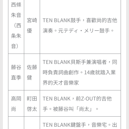
西條
朱音
宮崎
TEN BLANK鼓手，喜歡尚的吉他
（西
優
演奏。元テディ・メリー鼓手。
条朱
音）
TEN BLANK貝斯手兼演唱者，同
藤谷
佐藤
時負責詞曲創作。14歲就踏入業
直季
健
界的天才音樂家
高岡
町田
TEN BLANK，前Z-OUT的吉他
尚
啓太
手。被藤谷叫「尚太」。
TEN BLANK鍵盤手，音樂宅。出