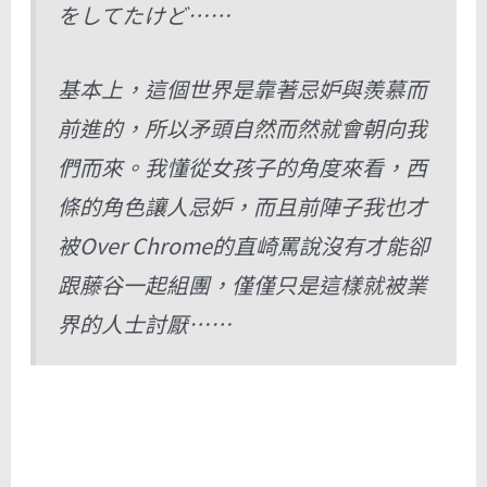
をしてたけど……
基本上，這個世界是靠著忌妒與羨慕而
前進的，所以矛頭自然而然就會朝向我
們而來。我懂從女孩子的角度來看，西
條的角色讓人忌妒，而且前陣子我也才
被Over Chrome的直崎罵說沒有才能卻
跟藤谷一起組團，僅僅只是這樣就被業
界的人士討厭……