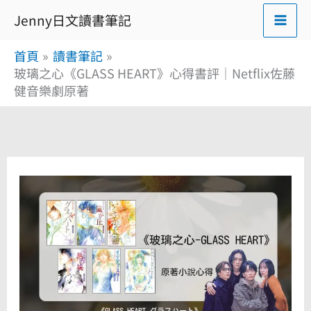
跳
Jenny日文讀書筆記
至
首頁
讀書筆記
主
玻璃之心《GLASS HEART》心得書評｜Netflix佐藤
要
健音樂劇原著
內
容