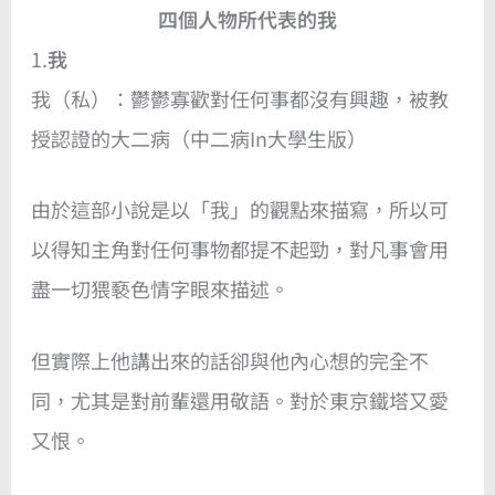
四個人物所代表的我
1.
我
我（私）：鬱鬱寡歡對任何事都沒有興趣，被教
授認證的大二病（中二病in大學生版）
由於這部小說是以「我」的觀點來描寫，所以可
以得知主角對任何事物都提不起勁，對凡事會用
盡一切猥褻色情字眼來描述。
但實際上他講出來的話卻與他內心想的完全不
同，尤其是對前輩還用敬語。對於東京鐵塔又愛
又恨。