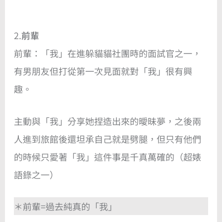
2.
前輩
前輩：「我」在進躲貓貓社團時的面試官之一，
有男朋友但打從第一次見面就對「我」很有興
趣。
主動與「我」分享她捏造出來的曖昧夢，之後兩
人進到旅館後還坦承自己就是劈腿，但只有他們
的時候只愛著「我」這件事是千真萬確的（超婊
語錄之一）
＊前輩=過去純真的「我」