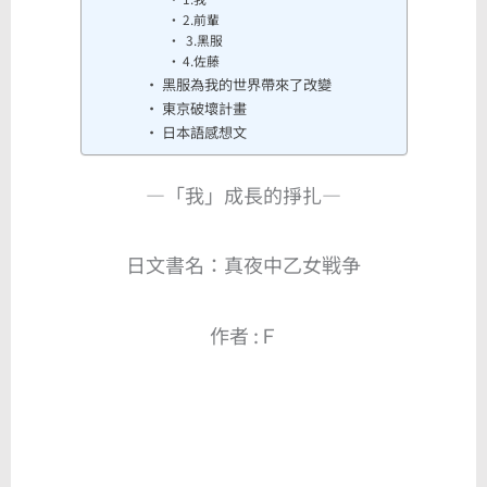
2.前輩
3.黑服
4.佐藤
黑服為我的世界帶來了改變
東京破壞計畫
日本語感想文
—「我」成長的掙扎—
日文書名：真夜中乙女戦争
作者 :Ｆ