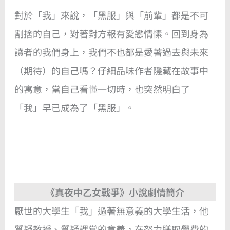
對於「我」來說，「黑服」與「前輩」都是不可
割捨的自己，對著對方報有愛戀情愫。回到身為
讀者的我們身上，我們不也都是愛著過去與未來
（期待）的自己嗎？仔細品味作者隱藏在故事中
的寓意，當自己看懂一切時，也突然明白了
「我」早已成為了「黑服」。
《真夜中乙女戰爭》小說劇情簡介
厭世的大學生「我」過著無意義的大學生活，他
質疑教授、質疑課堂的意義，在努力賺取學費的