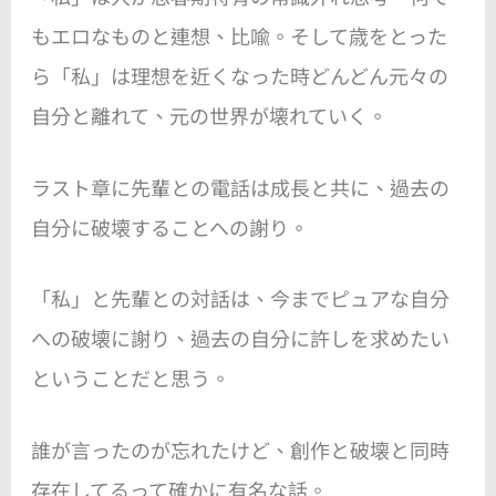
もエロなものと連想、比喩。そして歳をとった
ら「私」は理想を近くなった時どんどん元々の
自分と離れて、元の世界が壊れていく。
ラスト章に先輩との電話は成長と共に、過去の
自分に破壊することへの謝り。
「私」と先輩との対話は、今までピュアな自分
への破壊に謝り、過去の自分に許しを求めたい
ということだと思う。
誰が言ったのが忘れたけど、創作と破壊と同時
存在してるって確かに有名な話。