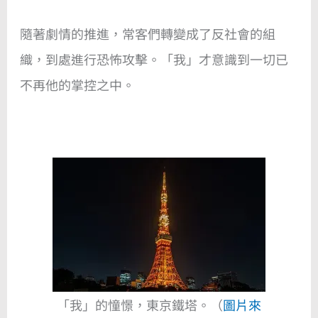
隨著劇情的推進，常客們轉變成了反社會的組
織，到處進行恐怖攻擊。「我」才意識到一切已
不再他的掌控之中。
「我」的憧憬，東京鐵塔。（
圖片來