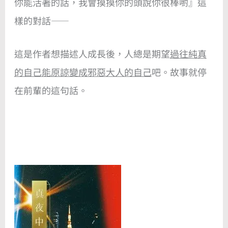
你能活著的話，我會摸摸你的頭說你很棒喲』這
樣的對話——
這是作者想描述人成長後，人總是期望
過往純真
的自己能原諒變成邪惡大人的自己
吧。故事就停
在前輩的這句話。