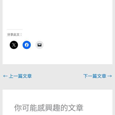
分享此文：
←
上一篇文章
下一篇文章
→
你可能感興趣的文章