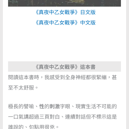
《真夜中乙女戰爭》日文版
《真夜中乙女戰爭》中文版
《真夜中乙女戰爭》這本書
閱讀這本書時，我感受到全身神經都很緊繃，甚
至不太舒服。
極長的譬喻、
性
的
刺激
字眼、現實生活不可能的
一口氣講超過三頁對白、連續對話但不標示這是
誰說的、句點用很兇。