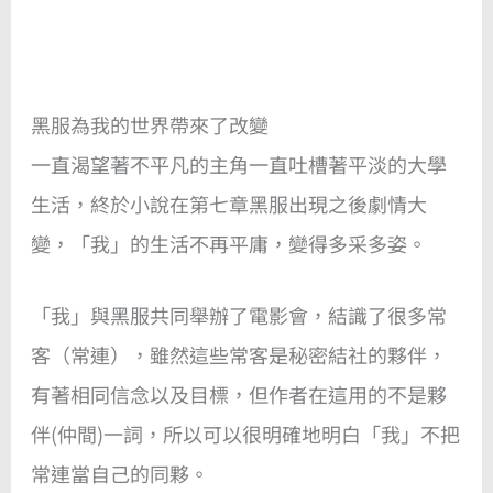
黑服為我的世界帶來了改變
一直渴望著不平凡的主角一直吐槽著平淡的大學
生活，終於小說在第七章黑服出現之後劇情大
變，「我」的生活不再平庸，變得多采多姿。
「我」與黑服共同舉辦了電影會，結識了很多常
客（常連），雖然這些常客是秘密結社的夥伴，
有著相同信念以及目標，但作者在這用的不是夥
伴(仲間)一詞，所以可以很明確地明白「我」不把
常連當自己的同夥。