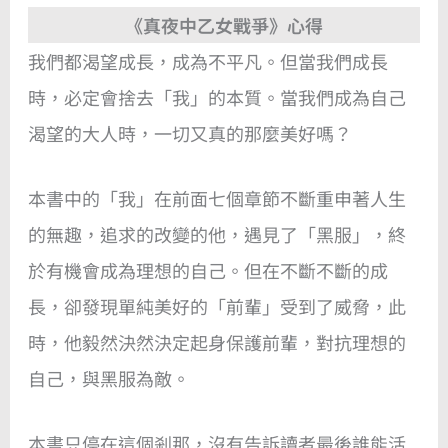
《真夜中乙女戰爭》心得
我們都渴望成長，成為不平凡。但當我們成長
時，必定會捨去「我」的本質。當我們成為自己
渴望的大人時，一切又真的那麼美好嗎？
本書中的「我」在前面七個章節不斷重申著人生
的無趣，追求的改變的他，遇見了「黑服」，終
於有機會成為理想的自己。但在不斷不斷的成
長，卻發現單純美好的「前輩」受到了威脅，此
時，他毅然決然決定起身保護前輩，對抗理想的
自己，與黑服為敵。
本書只停在這個剎那，沒有告訴讀者最後誰能活