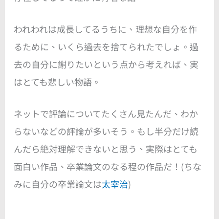
われわれは成長してるうちに、理想な自分を作
るために、いくら過去を捨てられたでしょ。過
去の自分に謝りたいという点から考えれば、実
はとても悲しい物語。
ネットで評論についてたくさん見たんだ、わか
らないなどの評論が多いそう。もし半分だけ読
んだら絶対理解できないと思う、実際はとても
面白い作品、卒業論文のなる程の作品だ！(ちな
みに自分の卒業論文は
太宰治
)